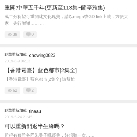
重開:中華五千年(更新至113集~蘭亭雅集)
萬二分祈望可重開此文化瑰寶，請以mega或GD link上載，方便大
家，先行謝謝…… ...
39
0
點擊重新加載
chowing0823
2019-8-9 06:13
【香港電臺】藍色都市[2集全]
【香港電臺】藍色都市[2集全] 請幫忙
62
2
點擊重新加載
tinaau
2019-5-24 21:45
可以重新開返半生緣嗎？
難得有蔡雅各同朱曼子嘅經典，好想聽一次……