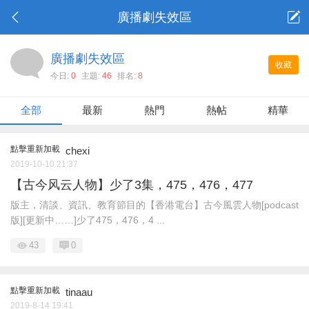
廣播劇失效區
廣播劇失效區
收藏
今日:
0
主題:
46
排名:
8
全部
最新
熱門
熱帖
精華
點擊重新加載
chexi
2019-10-10 21:37
【古今风云人物】少了3集，475，476，477
版主，清談、資訊、教育節目的【香港電台】古今風雲人物[podcast
版][更新中……]少了475，476，4 ...
43
0
點擊重新加載
tinaau
2019-8-14 19:41