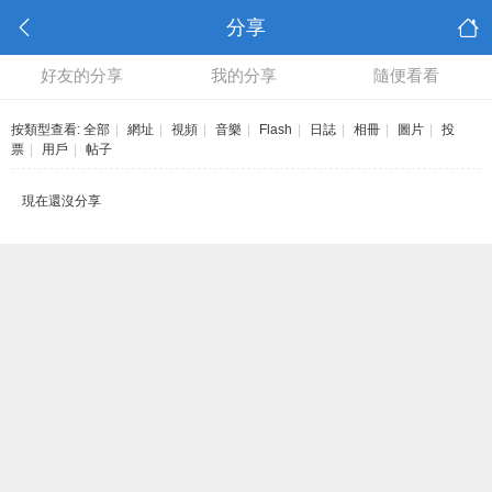
分享
好友的分享
我的分享
隨便看看
按類型查看:
全部
|
網址
|
視頻
|
音樂
|
Flash
|
日誌
|
相冊
|
圖片
|
投
票
|
用戶
|
帖子
現在還沒分享