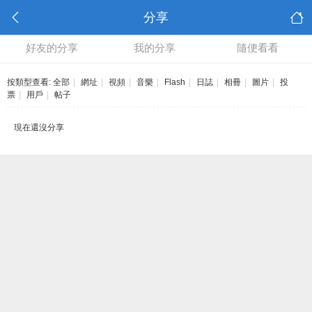
分享
好友的分享
我的分享
隨便看看
按類型查看:
全部
|
網址
|
視頻
|
音樂
|
Flash
|
日誌
|
相冊
|
圖片
|
投
票
|
用戶
|
帖子
現在還沒分享