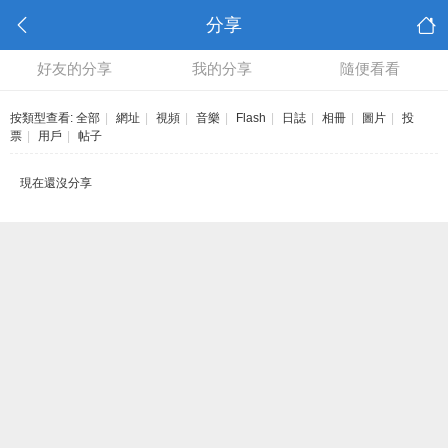
分享
好友的分享
我的分享
隨便看看
按類型查看:
全部
|
網址
|
視頻
|
音樂
|
Flash
|
日誌
|
相冊
|
圖片
|
投
票
|
用戶
|
帖子
現在還沒分享