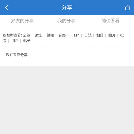
分享
好友的分享
我的分享
隨便看看
按類型查看:
全部
|
網址
|
視頻
|
音樂
|
Flash
|
日誌
|
相冊
|
圖片
|
投
票
|
用戶
|
帖子
現在還沒分享