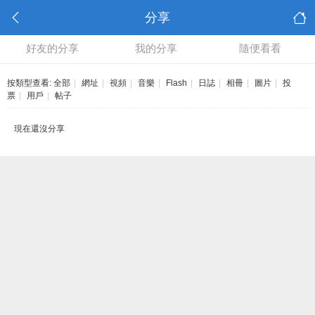
分享
好友的分享
我的分享
隨便看看
按類型查看:
全部
|
網址
|
視頻
|
音樂
|
Flash
|
日誌
|
相冊
|
圖片
|
投
票
|
用戶
|
帖子
現在還沒分享