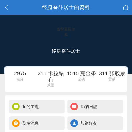
终身奋斗居士的資料
點擊重新加
載
终身奋斗居士
2975
311 卡拉钻
1515 克金条
311 张股票
石
積分
金钱
贡献
威望
Ta的主題
Ta的日誌
發短消息
加為好友