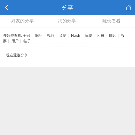
分享
好友的分享
我的分享
隨便看看
按類型查看:
全部
|
網址
|
視頻
|
音樂
|
Flash
|
日誌
|
相冊
|
圖片
|
投
票
|
用戶
|
帖子
現在還沒分享