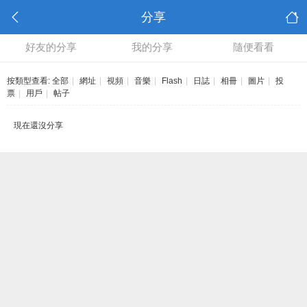
分享
好友的分享
我的分享
隨便看看
按類型查看:
全部
|
網址
|
視頻
|
音樂
|
Flash
|
日誌
|
相冊
|
圖片
|
投
票
|
用戶
|
帖子
現在還沒分享