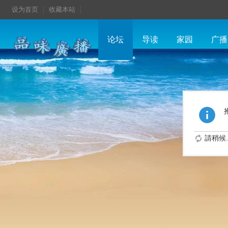
设为首页
收藏本站
论坛
导读
家园
广播
請稍候..