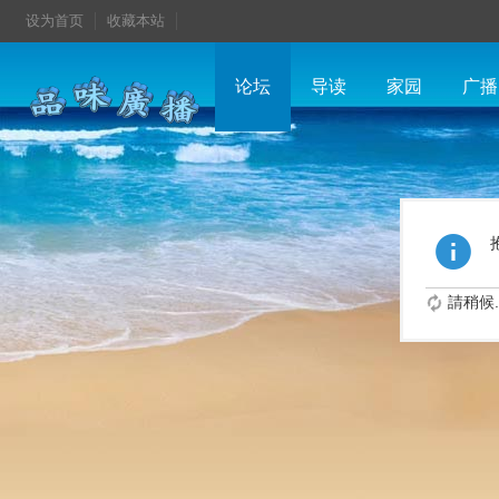
设为首页
收藏本站
论坛
导读
家园
广播
請稍候..