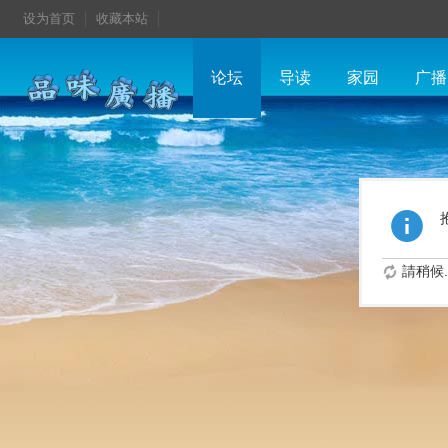
设为首页
收藏本站
论坛
导读
家园
广播
請稍候..