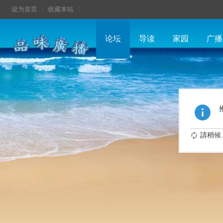
设为首页
收藏本站
论坛
导读
家园
广播
請稍候..