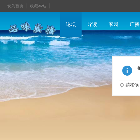
设为首页
收藏本站
论坛
导读
家园
广播
請稍候..