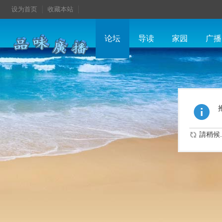
设为首页
收藏本站
论坛
导读
家园
广播
請稍候..