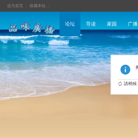
设为首页
收藏本站
论坛
导读
家园
广播
請稍候..