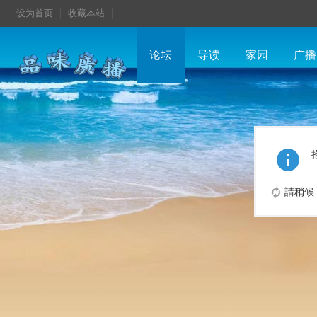
设为首页
收藏本站
论坛
导读
家园
广播
請稍候..