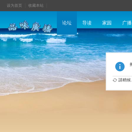
设为首页
收藏本站
论坛
导读
家园
广播
請稍候..