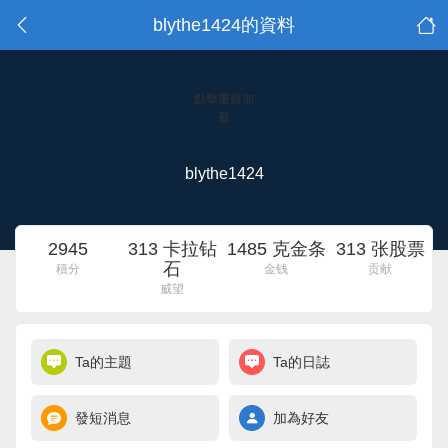
blythe1424的資料
點擊重新加
載
blythe1424
2945
313 卡拉钻
1485 克金条
313 张股票
石
積分
金钱
贡献
威望
Ta的主題
Ta的日誌
發短消息
加為好友