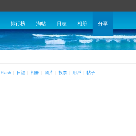
排行榜
淘帖
日志
相册
分享
Flash
|
日誌
|
相冊
|
圖片
|
投票
|
用戶
|
帖子