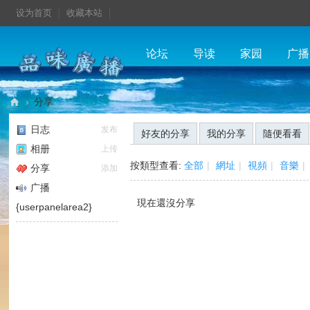
设为首页
收藏本站
论坛
导读
家园
广播
›
分享
品
日志
发布
好友的分享
我的分享
隨便看看
味
相册
上传
廣
按類型查看:
全部
|
網址
|
視頻
|
音樂
|
分享
添加
播
广播
現在還沒分享
{userpanelarea2}