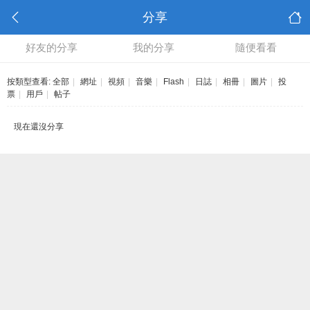
分享
好友的分享
我的分享
隨便看看
按類型查看:
全部
|
網址
|
視頻
|
音樂
|
Flash
|
日誌
|
相冊
|
圖片
|
投
票
|
用戶
|
帖子
現在還沒分享