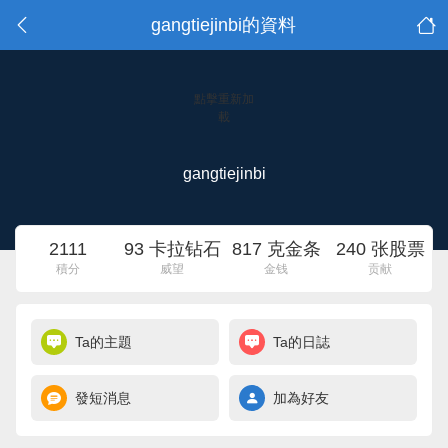
gangtiejinbi的資料
點擊重新加
載
gangtiejinbi
2111
93 卡拉钻石
817 克金条
240 张股票
積分
威望
金钱
贡献
Ta的主題
Ta的日誌
發短消息
加為好友