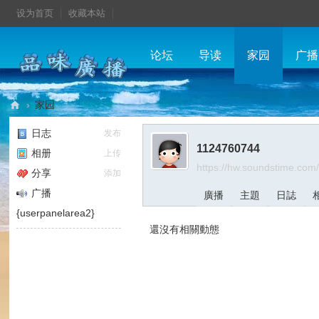
设为首页
收藏本站
论坛
导读
家园
广播
›
家园
品
日志
发布
味
1124760744
相册
上传
廣
https://hw.soundstime.com
分享
添加
播
广播
廣播
主題
日誌
{userpanelarea2}
還沒有相關動態