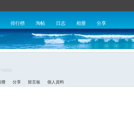
排行榜
淘帖
日志
相册
分享
/?3650
相冊
分享
留言板
個人資料