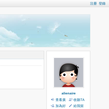
注册
登錄
alienaire
查看廣
收聽TA
播
加為好
給我留