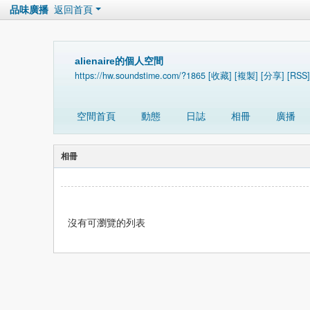
品味廣播
返回首頁
alienaire的個人空間
https://hw.soundstime.com/?1865
[收藏]
[複製]
[分享]
[RSS]
空間首頁
動態
日誌
相冊
廣播
相冊
沒有可瀏覽的列表