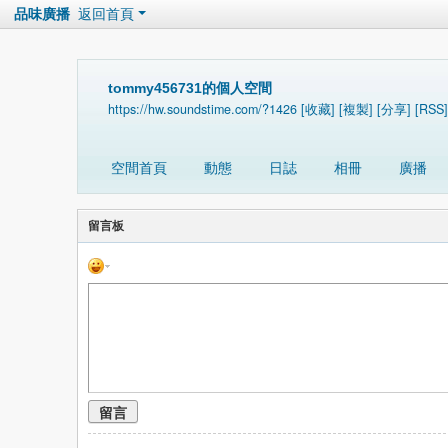
品味廣播
返回首頁
tommy456731的個人空間
https://hw.soundstime.com/?1426
[收藏]
[複製]
[分享]
[RSS]
空間首頁
動態
日誌
相冊
廣播
留言板
留言