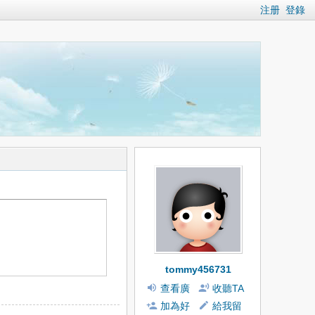
注册
登錄
tommy456731
查看廣
收聽TA
播
加為好
給我留