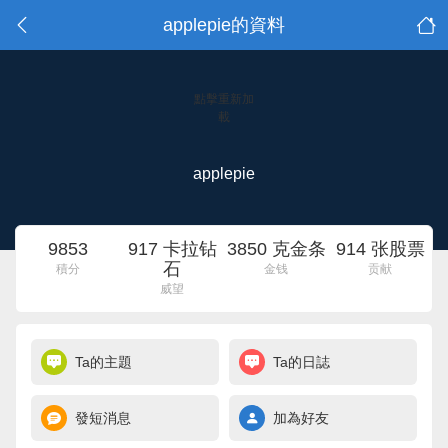
applepie的資料
點擊重新加
載
applepie
9853
917 卡拉钻
3850 克金条
914 张股票
石
積分
金钱
贡献
威望
Ta的主題
Ta的日誌
發短消息
加為好友