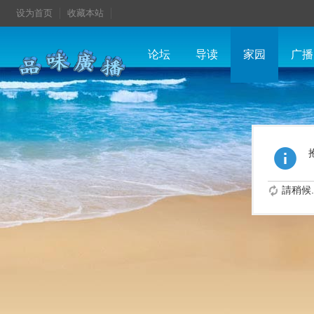
设为首页
收藏本站
论坛
导读
家园
广播
請稍候..