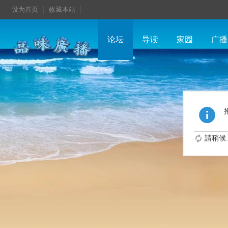
设为首页
收藏本站
论坛
导读
家园
广播
請稍候..