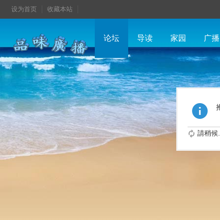
设为首页
收藏本站
论坛
导读
家园
广播
請稍候..