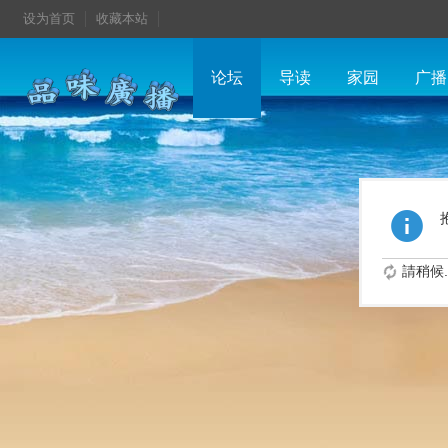
设为首页
收藏本站
论坛
导读
家园
广播
請稍候..