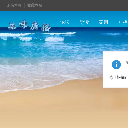
设为首页
收藏本站
论坛
导读
家园
广播
請稍候..