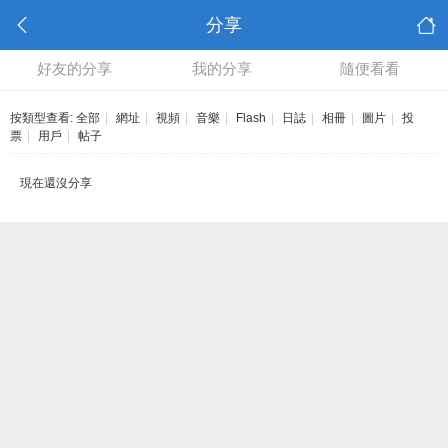
分享
好友的分享
我的分享
隨便看看
按類型查看:
全部
|
網址
|
視頻
|
音樂
|
Flash
|
日誌
|
相冊
|
圖片
|
投
票
|
用戶
|
帖子
現在還沒分享