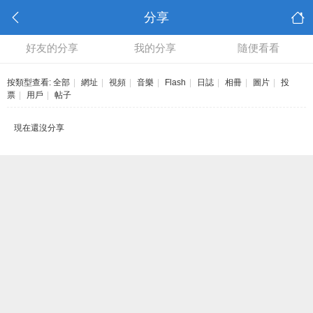
分享
好友的分享
我的分享
隨便看看
按類型查看:
全部
|
網址
|
視頻
|
音樂
|
Flash
|
日誌
|
相冊
|
圖片
|
投
票
|
用戶
|
帖子
現在還沒分享