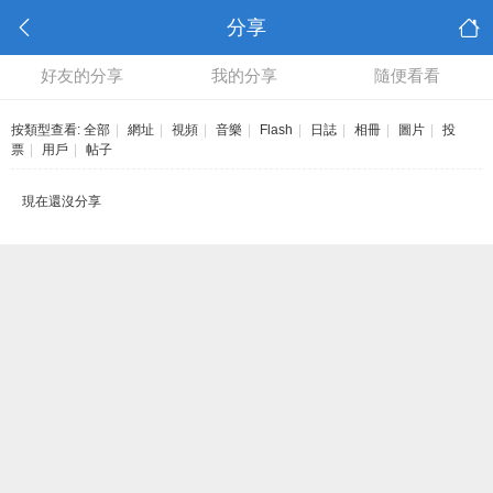
分享
好友的分享
我的分享
隨便看看
按類型查看:
全部
|
網址
|
視頻
|
音樂
|
Flash
|
日誌
|
相冊
|
圖片
|
投
票
|
用戶
|
帖子
現在還沒分享