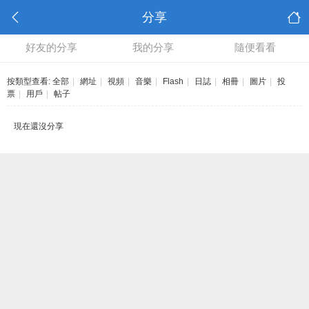
分享
好友的分享
我的分享
隨便看看
按類型查看:
全部
|
網址
|
視頻
|
音樂
|
Flash
|
日誌
|
相冊
|
圖片
|
投
票
|
用戶
|
帖子
現在還沒分享