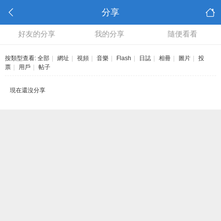
分享
好友的分享
我的分享
隨便看看
按類型查看:
全部
|
網址
|
視頻
|
音樂
|
Flash
|
日誌
|
相冊
|
圖片
|
投
票
|
用戶
|
帖子
現在還沒分享