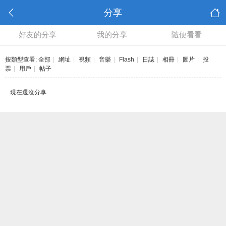
分享
好友的分享
我的分享
隨便看看
按類型查看:
全部
|
網址
|
視頻
|
音樂
|
Flash
|
日誌
|
相冊
|
圖片
|
投
票
|
用戶
|
帖子
現在還沒分享