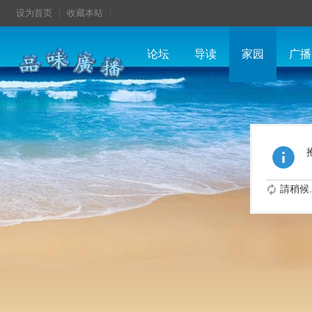
设为首页
收藏本站
论坛
导读
家园
广播
請稍候..