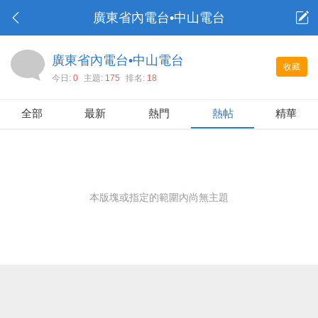
廣東省內電台•中山電台
廣東省內電台•中山電台
收藏
今日:
0
主題:
175
排名:
18
全部
最新
熱門
熱帖
精華
本版塊或指定的範圍內尚無主題