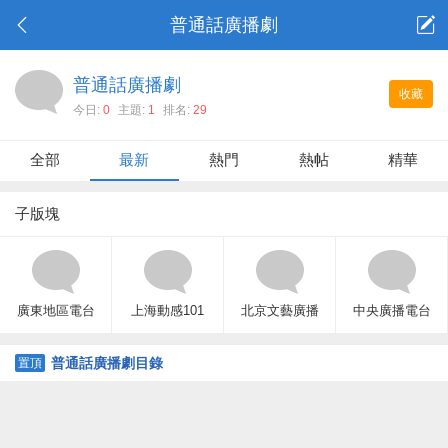
普通話廣播劇
普通話廣播劇
收藏
今日:
0
主題:
1
排名:
29
全部
最新
熱門
熱帖
精華
子版塊
廣東地區電台
上海動感101
北京文藝廣播
中央廣播電台
普通話廣播劇目錄
置頂